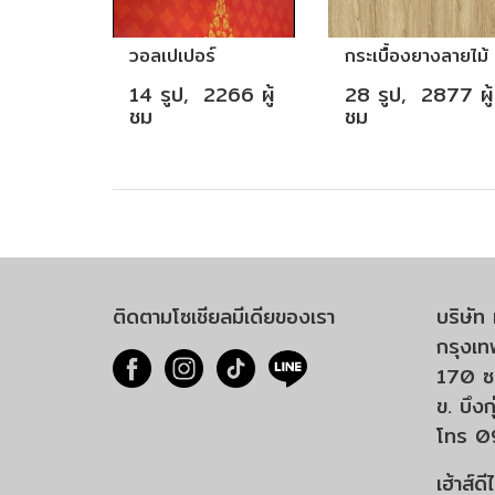
วอลเปเปอร์
กระเบื้อง​ยางลายไม้
14 รูป, 2266 ผู้
28 รูป, 2877 ผู้
ชม
ชม
ติดตามโซเชียลมีเดียของเรา
บริษัท 
กรุงเท
170 ซ.
ข. บึง
โทร 
เฮ้าส์ด