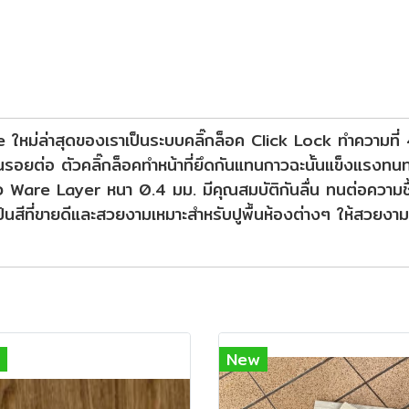
le ใหม่ล่าสุดของเราเป็นระบบคลิ๊กล็อค Click Lock ทำความที่
เห้นรอยต่อ ตัวคลิ๊กล็อคทำหน้าที่ยึดกันแทนกาวฉะนั้นแข็งแร
บผิว Ware Layer หนา 0.4 มม. มีคุณสมบัติกันลื่น ทนต่อความช
่งเป้นสีที่ขายดีและสวยงามเหมาะสำหรับปูพื้นห้องต่างๆ ให้สวย
New