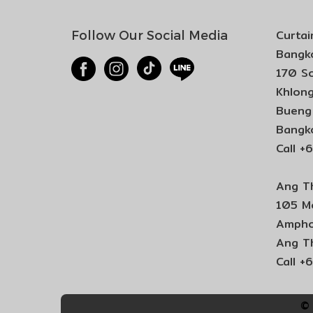
Curtai
Follow Our Social Media
Bangko
170 So
Khlong
Bueng 
Bangk
Call 
Ang T
105 M
Ampho
Ang T
Call 
© 