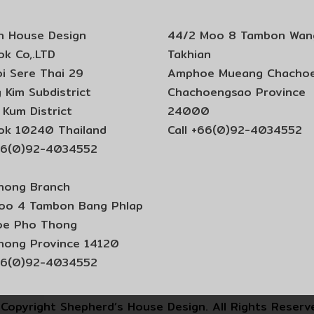
n House Design
44/2 Moo 8 Tambon Wan
k Co,.LTD
Takhian
i Sere Thai 29
Amphoe Mueang Chacho
 Kim Subdistrict
Chachoengsao Province
Kum District
24000
ok 10240 Thailand
Call +66(0)92-4034552
+66(0)92-4034552
hong Branch
oo 4 Tambon Bang Phlap
e Pho Thong
hong Province 14120
+66(0)92-4034552
Copyright Shepherd’s House Design. All Rights Reserv