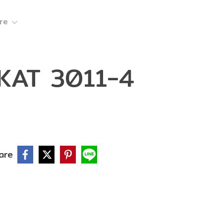
re
 KAT 3011-4
are