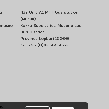
g
432 Unit A1 PTT Gas station
(Mi suk)
engsao
Kokko Subdistrict,
Mueang Lop
Buri District
Province Lopburi 15000
Call +66 (0)92-4034552
ed.