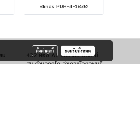
Blinds PDH-4-1830
ตั้งค่าคุกกี้
ยอมรับทั้งหมด
ียน
432 ห้อง A1 ปั์มน้ำมัน ปตท มี
สุข ตำบลกกโก อำเภอเมืองลพบุรี
จังหวัดลพบุรี 15000
โทร 092-4034552