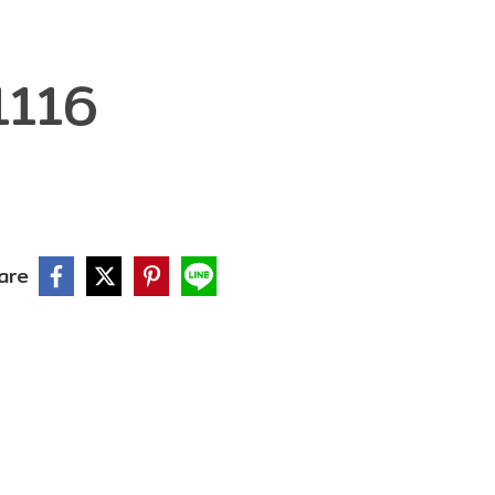
1116
are