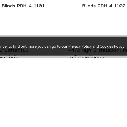
Blinds PDH-4-1101
Blinds PDH-4-1102
ence, to find out more you can go to our Privacy Policy and Cookies Policy
ม่านเฮ้าส์ดีไซน์
44/2 หมู่ที่ 8 ตำบลวังตะเค
พฯ จำกัด
อ.เมืองฉะเชิงเทรา
เสรีไทย 29 ข. คลองกุ่ม
จังหวัดฉะเชิงเทรา 24000
กุ่ม จ. กรุงเทพฯ 10240
โทร 092-4034552
092-4034552
ีไซน์ อ่างทอง
.4 ต.บางพลับ
์ทอง
ดอ่างทอง 14120
092-4034552