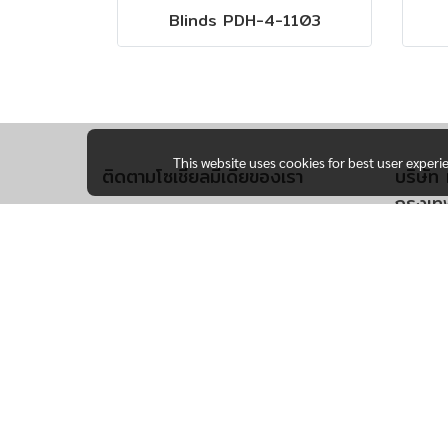
Blinds PDH-4-1103
This website uses cookies for best user experi
ติดตามโซเชียลมีเดียของเรา
บริษัท 
กรุงเท
170 ซ.
ข. บึง
โทร 
เฮ้าส์ด
105 ม
อ.โพธิ
จังหวั
โทร 