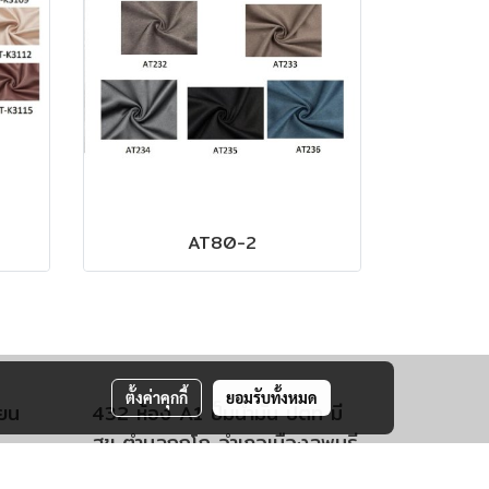
AT80-2
ตั้งค่าคุกกี้
ยอมรับทั้งหมด
ียน
432 ห้อง A1 ปั์มน้ำมัน ปตท มี
สุข ตำบลกกโก อำเภอเมืองลพบุรี
จังหวัดลพบุรี 15000