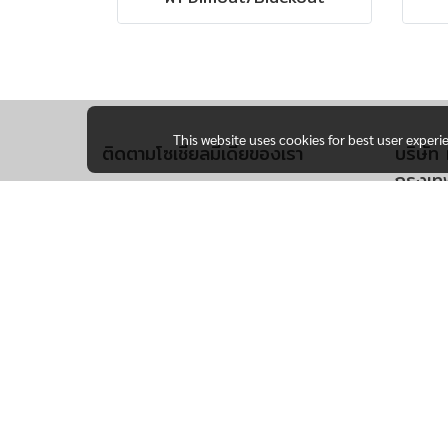
This website uses cookies for best user experi
ติดตามโซเชียลมีเดียของเรา
บริษัท 
กรุงเท
170 ซ.
ข. บึง
โทร 
เฮ้าส์ด
105 ม
อ.โพธิ
จังหวั
โทร 