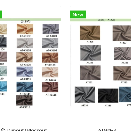
New
ผ้า Dimout/Blackout
AT80-2