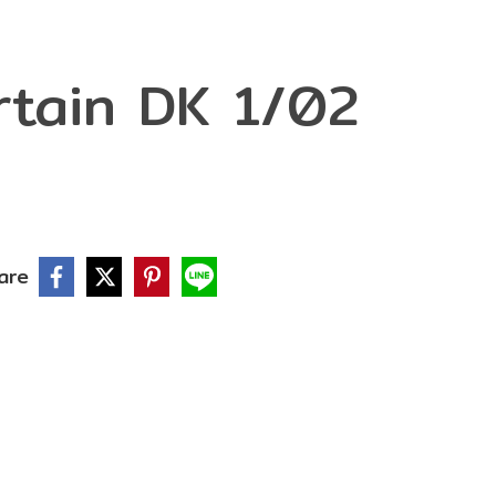
rtain DK 1/02
are