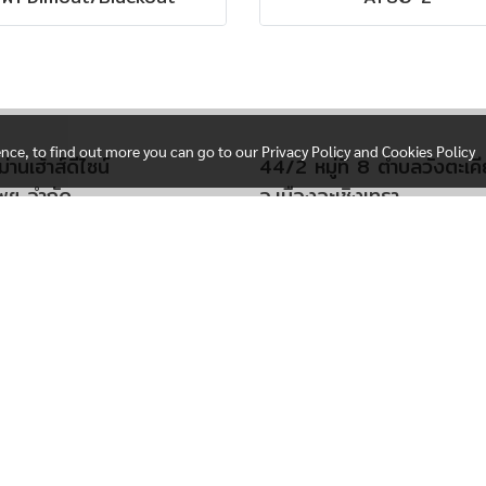
ence, to find out more you can go to our Privacy Policy and Cookies Policy
ม่านเฮ้าส์ดีไซน์
44/2 หมู่ที่ 8 ตำบลวังตะเค
พฯ จำกัด
อ.เมืองฉะเชิงเทรา
เสรีไทย 29 ข. คลองกุ่ม
จังหวัดฉะเชิงเทรา 24000
กุ่ม จ. กรุงเทพฯ 10240
โทร 092-4034552
092-4034552
ีไซน์ อ่างทอง
.4 ต.บางพลับ
์ทอง
ดอ่างทอง 14120
092-4034552