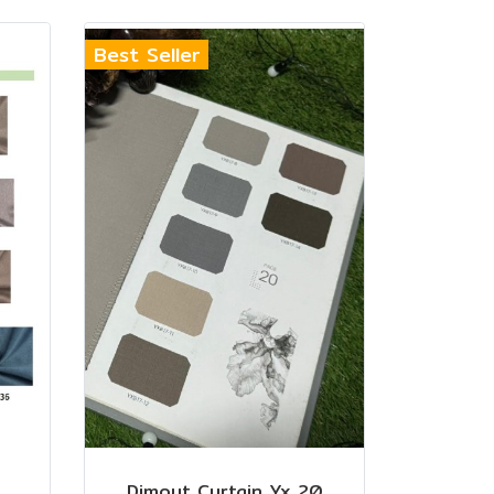
Best Seller
Dimout Curtain Yx 20