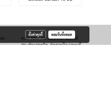
ตั้งค่าคุกกี้
ยอมรับทั้งหมด
ียน
432 ห้อง A1 ปั์มน้ำมัน ปตท มี
สุข ตำบลกกโก อำเภอเมืองลพบุรี
จังหวัดลพบุรี 15000
โทร 092-4034552